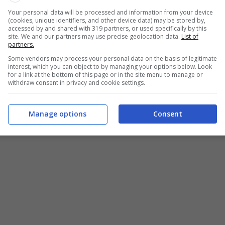
oro con la pensione Quota 100 a 62 anni con 38 anni di
Your personal data will be processed and information from your device
. 4/2019 all’articolo 23 comma 1, prevede dei termini
(cookies, unique identifiers, and other device data) may be stored by,
accessed by and shared with 319 partners, or used specifically by this
 partono dal momento in cui sarebbe maturato il diritto
site. We and our partners may use precise geolocation data.
List of
pata (art. 24 del decreto-legge 6 dicembre 2011 n. 201).
partners.
Some vendors may process your personal data on the basis of legitimate
interest, which you can object to by managing your options below. Look
agli
Esperti di InformazioneOggi:
“Salve. Ho aderito
for a link at the bottom of this page or in the site menu to manage or
one del TFS e su cosa fare se l’importo non
withdraw consent in privacy and cookie settings.
Manage options
Consent