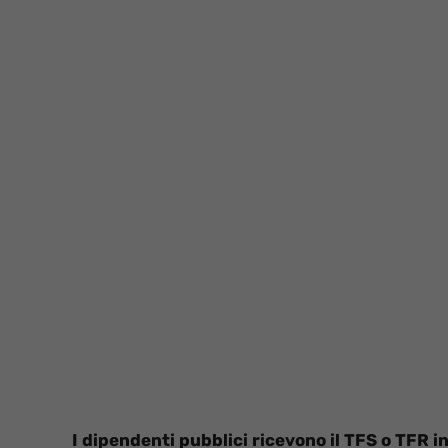
I dipendenti pubblici ricevono il TFS o TFR in