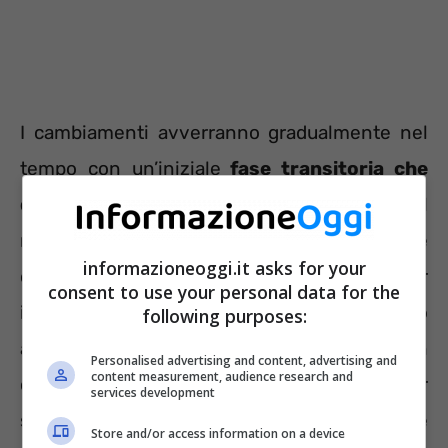
I cambiamenti avverranno gradualmente nel
tempo con un’iniziale
fase transitoria che
durerà fino al 2024
destinata al
reclutamento di
70 mila precari
tramite
informazioneoggi.it asks for your
concorso pubblico. Condizione necessaria per
consent to use your personal data for the
i precari è avere minimo
tre anni di servizio
following purposes:
alle spalle. I vincitori verranno assunti con
Personalised advertising and content, advertising and
content measurement, audience research and
contratto – full time o part time – per
services development
svolgere inizialmente un corso di formazione
Store and/or access information on a device