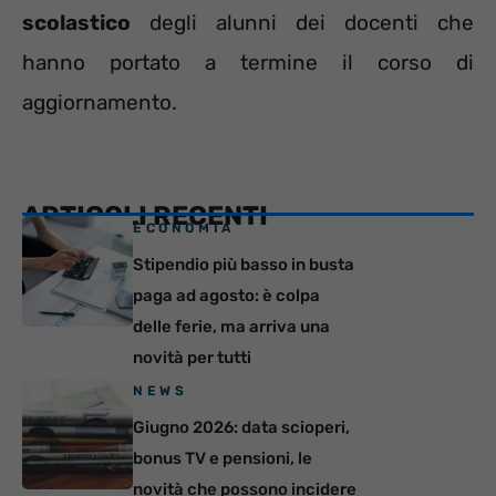
scolastico
degli alunni dei docenti che
hanno portato a termine il corso di
aggiornamento.
ARTICOLI RECENTI
ECONOMIA
Stipendio più basso in busta
paga ad agosto: è colpa
delle ferie, ma arriva una
novità per tutti
NEWS
Giugno 2026: data scioperi,
bonus TV e pensioni, le
novità che possono incidere