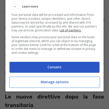
volto all’acquisizione di
altri 30 CFU
che si
Learn more
concluderà con un esame di abilitazione.
Your personal data will be processed and information from
your device (cookies, unique identifiers, and other device
Sempre all’interno della fase transitoria,
i
data) may be stored by, accessed by and shared with 319
partners, or used specifically by this site. We and our partners
laureati privi dei tre anni di servizio
may use precise geolocation data.
List of partners.
potranno conseguire i 30 CFU – svolgendo in
Some vendors may process your personal data on the basis
of legitimate interest, which you can object to by managing
your options below. Look for a link at the bottom of this page
parte un tirocinio – per poi partecipare al
or in the site menu to manage or withdraw consent in privacy
and cookie settings.
concorso pubblico annuale. I vincitori
acquisiranno altri 30 crediti e potranno
Consent
passare di ruolo
superando l’esame
conclusivo di abilitazione.
Manage options
Le nuove direttive dopo la fase
transitoria