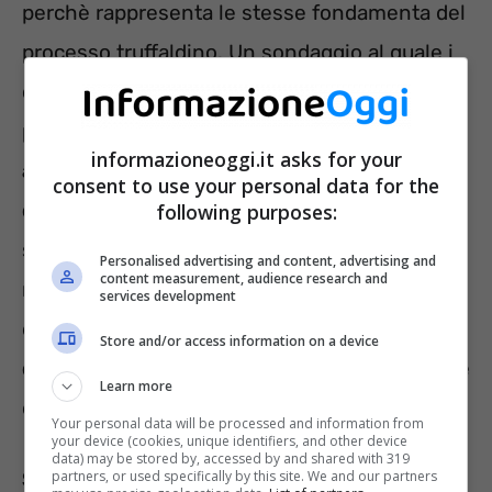
perchè rappresenta le stesse fondamenta del
processo truffaldino. Un sondaggio al quale i
clienti sono invitati a partecipare e la
promessa della vincita di un buono da 500 o
informazioneoggi.it asks for your
addirittura 1000 euro al completamento
consent to use your personal data for the
dell’intervista
. Chiaramente il tutto è
following purposes:
soltanto un bluff, non esiste alcun sondaggio,
Personalised advertising and content, advertising and
content measurement, audience research and
non esiste alcun buono. Il fine ultimo è quello
services development
di truffare il malcapitato di turno,
illudendolo
Store and/or access information on a device
del fatto
che quei buoni siano effettivamente
Learn more
disponibili per i clienti.
Your personal data will be processed and information from
your device (cookies, unique identifiers, and other device
data) may be stored by, accessed by and shared with 319
Se parliamo di Esselunga
parliamo di una
partners, or used specifically by this site. We and our partners