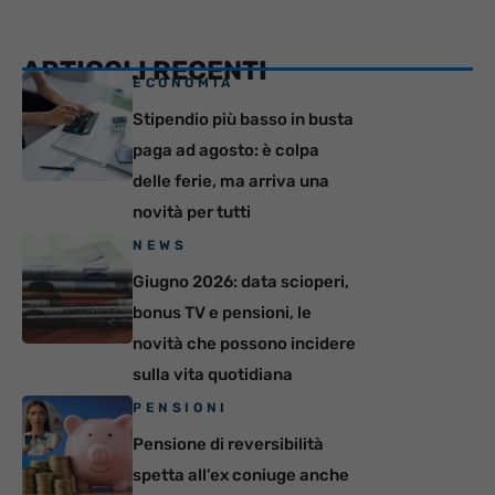
ARTICOLI RECENTI
ECONOMIA
Stipendio più basso in busta
paga ad agosto: è colpa
delle ferie, ma arriva una
novità per tutti
NEWS
Giugno 2026: data scioperi,
bonus TV e pensioni, le
novità che possono incidere
sulla vita quotidiana
PENSIONI
Pensione di reversibilità
spetta all’ex coniuge anche