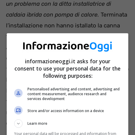
un problema con la ditta installatrice di
caldaia ibrida con pompa di calore.
Terminata
l’installazione non hanno istallato la canna
fumaria fino al tetto ma solo sopra la caldaia.
Alla mia richiesta come mai non hanno
effettuato il prolungamento della canna
informazioneoggi.it asks for your
consent to use your personal data for the
fumaria, mi hanno risposto che dovevo fare io
following purposes:
la domanda per la canna fumaria fino al tetto.
Personalised advertising and content, advertising and
Mi sembra strano, in quanto loro hanno fatto
content measurement, audience research and
services development
tutti i documenti per il bonus 110%. Vi
Store and/or access information on a device
ringrazio anticipatamente per la vostra
disponibilità. Cordiali saluti”
Learn more
Your personal data will be processed and information from