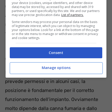
your device (cookies, unique identifiers, and other device
Come sopra evidenziato, bisogna fare molta
data) may be stored by, accessed by and shared with 319
partners, or used specifically by this site. We and our partners
attenzione quando si intende apportare
may use precise geolocation data.
List of partners.
Some vendors may process your personal data on the basis
modifiche all’installazione di una nuova canna
of legitimate interest, which you can object to by managing
your options below. Look for a link at the bottom of this page
fumaria.
or in the site menu to manage or withdraw consent in privacy
and cookie settings.
Installazione e messa in opera
Consent
della canna fumaria
Manage options
L’installazione della canna fumaria esterna
prevede permessi e in alcuni casi, la
posizione è fondamentale per il corretto
funzionamento dell’impianto. Ovviamente
molto dipende dalla canna fumaria e dallo