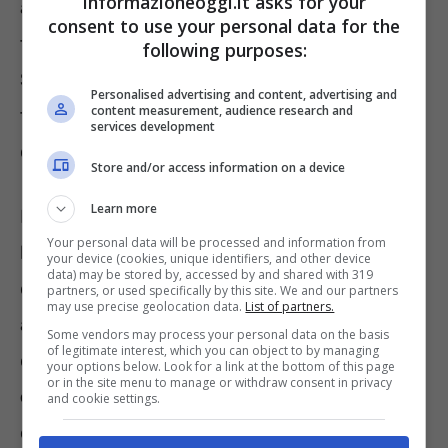
informazioneoggi.it asks for your
aggiornamento delle graduatorie di prima
consent to use your personal data for the
fascia per l’anno scolastico 2021/2022.
following purposes:
Stesso discorso è valso anche per un’altra
Personalised advertising and content, advertising and
content measurement, audience research and
tipologia di graduatoria, ovvero quelle di
services development
circolo e di istituto per il triennio 2021/2023.
Store and/or access information on a device
Learn more
Dopo ciò, ci saranno ulteriori occasioni per
Your personal data will be processed and information from
lavorare come collaboratore scolastico con
your device (cookies, unique identifiers, and other device
data) may be stored by, accessed by and shared with 319
dei nuovi concorsi che andranno ad
partners, or used specifically by this site. We and our partners
may use precise geolocation data.
List of partners.
aggiornare gli elenchi. Più nello specifico, uno
Some vendors may process your personal data on the basis
of legitimate interest, which you can object to by managing
dei concorsi è rivolto a chi ha
24 mesi di
your options below. Look for a link at the bottom of this page
or in the site menu to manage or withdraw consent in privacy
esperienza
nel suddetto ruolo e dovrebbe
and cookie settings.
essere pronto per questa primavera. Oltre a