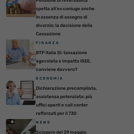
Pensione di reversibilità
spetta all’ex coniuge anche
in assenza di assegno di
divorzio: la decisione della
Cassazione
FINANZA
BTP Italia Sì: tassazione
agevolata e impatto ISEE,
conviene davvero?
ECONOMIA
Dichiarazione precompilata,
assistenza potenziata: più
uffici aperti e call center
rafforzati per il 730
NEWS
Sciopero del 29 maggio,