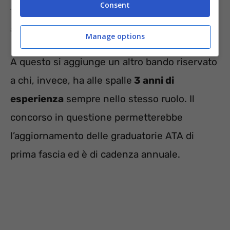
Consent
tale criterio, i candidati saranno assunti
anche in base ai titoli.
Manage options
A questo si aggiunge un altro bando riservato
a chi, invece, ha alle spalle
3 anni di
esperienza
sempre nello stesso ruolo. Il
concorso in questione permetterebbe
l’aggiornamento delle graduatorie ATA di
prima fascia ed è di cadenza annuale.