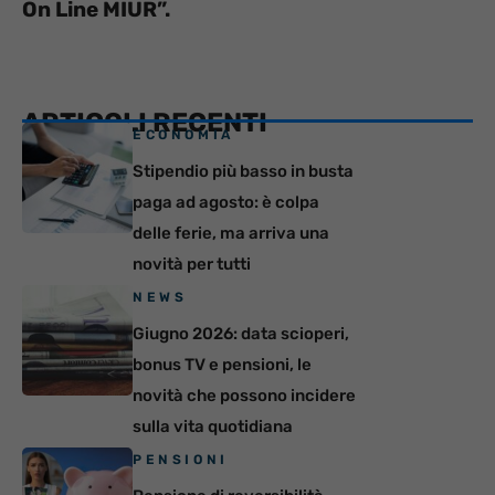
On Line MIUR”.
ARTICOLI RECENTI
ECONOMIA
Stipendio più basso in busta
paga ad agosto: è colpa
delle ferie, ma arriva una
novità per tutti
NEWS
Giugno 2026: data scioperi,
bonus TV e pensioni, le
novità che possono incidere
sulla vita quotidiana
PENSIONI