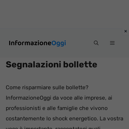
Vai
Menu
al
contenuto
Segnalazioni bollette
Come risparmiare sulle bollette?
InformazioneOggi da voce alle imprese, ai
professionisti e alle famiglie che vivono
costantemente lo shock energetico. La vostra
voce è importante, raccontateci quali