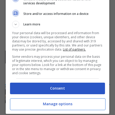
normativa sul
Trattamento dei dati
services development
personali
.
Store and/or access information on a device
Dichiaro di aver preso visione della
Learn more
normativa sul
Trattamento dei dati
Your personal data will be processed and information from
your device (cookies, unique identifiers, and other device
personali per l'invio di newsletter
.
data) may be stored by, accessed by and shared with 319
partners, or used specifically by this site. We and our partners
may use precise geolocation data.
List of partners.
Some vendors may process your personal data on the basis
of legitimate interest, which you can object to by managing
your options below. Look for a link at the bottom of this page
or in the site menu to manage or withdraw consent in privacy
and cookie settings.
ARTICOLI RECENTI
Consent
ECONOMIA
Stipendio più basso in busta
paga ad agosto: è colpa
Manage options
delle ferie, ma arriva una