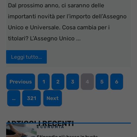
Dal prossimo anno, ci saranno delle
importanti novità per l’importo dell’Assegno
Unico e Universale. Cosa cambia per i
titolari? L’Assegno Unico ...
Leggi tutto...
Previous
1
2
3
4
5
6
…
321
Next
ARTICOLI RECENTI
ECONOMIA
Stipendio più basso in busta