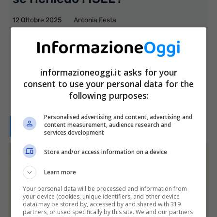
12 Ottobre 2025
Antonia Festa
I nipoti che trasferiscono la residenza
presso casa dei nonni rischiano
informazioneoggi.it asks for your
ripercussioni ai fini ISEE? Al riguardo la
consent to use your personal data for the
following purposes:
legge è molto ...
Personalised advertising and content, advertising and
content measurement, audience research and
Leggi tutto...
services development
Store and/or access information on a device
Learn more
Your personal data will be processed and information from
your device (cookies, unique identifiers, and other device
data) may be stored by, accessed by and shared with 319
partners, or used specifically by this site. We and our partners