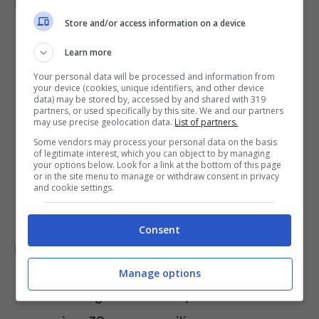
Nei ministeri:
Store and/or access information on a device
i dirigenti di prima fascia passeranno
Learn more
da 46,23 a 49,08 euro mensili;
Your personal data will be processed and information from
your device (cookies, unique identifiers, and other device
i dirigenti di seconda fascia
data) may be stored by, accessed by and shared with 319
partners, or used specifically by this site. We and our partners
may use precise geolocation data.
List of partners.
riceveranno circa 38,47 euro;
Some vendors may process your personal data on the basis
i funzionari avranno circa 21,14 euro;
of legitimate interest, which you can object to by managing
your options below. Look for a link at the bottom of this page
gli assistenti circa 17,40 euro;
or in the site menu to manage or withdraw consent in privacy
and cookie settings.
gli operatori circa 16,54 euro.
Consent
Nel comparto sanitario:
Manage options
un dirigente medico potrà arrivare a