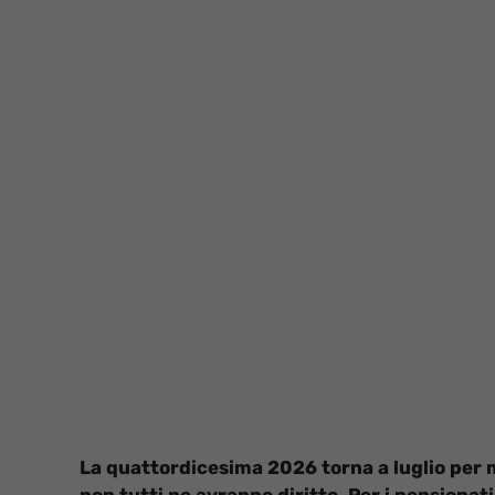
La quattordicesima 2026 torna a luglio per m
non tutti ne avranno diritto. Per i pensionat