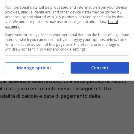
Your personal data will be processed and information from your device
(cookies, unique identifiers, and other device data) may be stored by,
accessed by and shared with 319 partners, or used specifically by this
site. We and our partners may use precise geolocation data.
List of
partners.
 pensioni e stipendi (Informazioneoggi.it)
Some vendors may process your personal data on the basis of legitimate
interest, which you can object to by managing your options below. Look
recisi requisiti anagrafici e reddituali fissati
for a link at the bottom of this page or in the site menu to manage or
withdraw consent in privacy and cookie settings.
mo, rivalutato per il 2026 a 611,85 euro mensili. In
e, gli importi possono superare i 650 euro.
Manage options
Consent
cesima non rappresenta un diritto universale.
all’azienda e dalla retribuzione lorda percepita. Alcuni
tri a luglio o entro metà mese. Di seguito tutti i
 modalità di calcolo e date di pagamento della