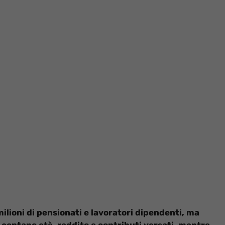
ilioni di pensionati e lavoratori dipendenti, ma
i contano età, reddito e contributi versati, mentre