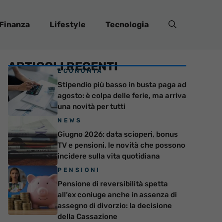
Finanza
Lifestyle
Tecnologia
ARTICOLI RECENTI
ECONOMIA
Stipendio più basso in busta paga ad
agosto: è colpa delle ferie, ma arriva
una novità per tutti
NEWS
Giugno 2026: data scioperi, bonus
TV e pensioni, le novità che possono
incidere sulla vita quotidiana
PENSIONI
Pensione di reversibilità spetta
all’ex coniuge anche in assenza di
assegno di divorzio: la decisione
della Cassazione