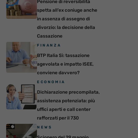
Pensione di reversibilità
spetta all’ex coniuge anche
in assenza di assegno di
divorzio: la decisione della
Cassazione
FINANZA
BTP Italia Sì: tassazione
agevolata e impatto ISEE,
conviene davvero?
ECONOMIA
Dichiarazione precompilata,
assistenza potenziata: più
uffici aperti e call center
rafforzati per il 730
NEWS
Sciopero del 29 maggio,