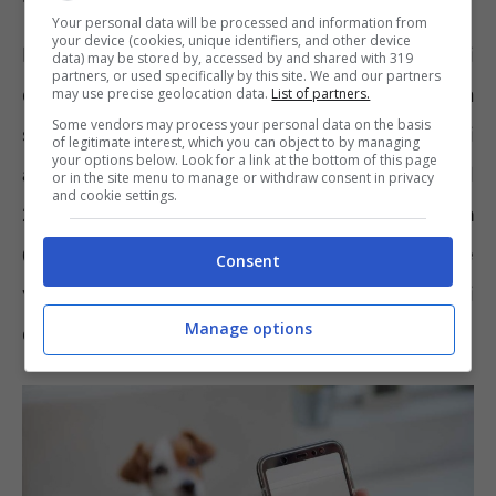
Your personal data will be processed and information from
your device (cookies, unique identifiers, and other device
La storia di Chas insegna molto ai proprietari
data) may be stored by, accessed by and shared with 319
partners, or used specifically by this site. We and our partners
di animali domestici. Questo influencer ha
may use precise geolocation data.
List of partners.
Some vendors may process your personal data on the basis
saputo trasformare la sua passione per gli
of legitimate interest, which you can object to by managing
your options below. Look for a link at the bottom of this page
amici a quattro zampe in un business. Nel
or in the site menu to manage or withdraw consent in privacy
and cookie settings.
2022 ha aperto
la pagina Instagram
@throught.the.lleaves
iniziando a pubblicare
Consent
video ironici e dolci dei suoi otto animali
Manage options
domestici.