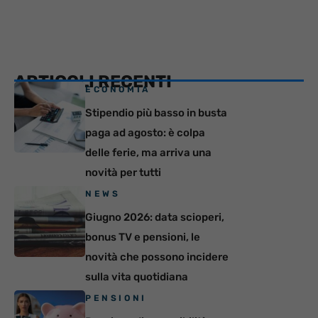
ARTICOLI RECENTI
ECONOMIA
Stipendio più basso in busta
paga ad agosto: è colpa
delle ferie, ma arriva una
novità per tutti
NEWS
Giugno 2026: data scioperi,
bonus TV e pensioni, le
novità che possono incidere
sulla vita quotidiana
PENSIONI