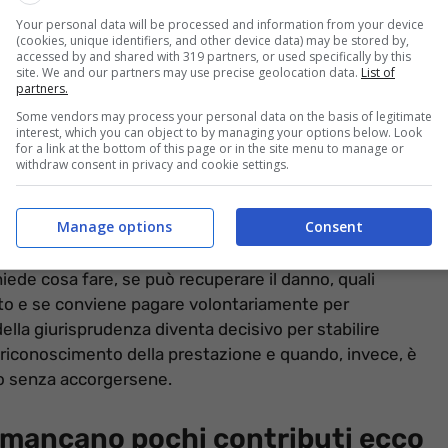
Your personal data will be processed and information from your device
(cookies, unique identifiers, and other device data) may be stored by,
accessed by and shared with 319 partners, or used specifically by this
site. We and our partners may use precise geolocation data.
List of
partners.
Some vendors may process your personal data on the basis of legitimate
interest, which you can object to by managing your options below. Look
for a link at the bottom of this page or in the site menu to manage or
withdraw consent in privacy and cookie settings.
Manage options
Consent
 può salvarti l’assegno (Informazioneoggi.it)
hiede cosa fare, se può recuperare il danno, quali
lto e se conviene pagare volontariamente per
 della giurisprudenza diventa decisivo per stabilire
 riconoscimento della prestazione e quando, invece, è
to senza accorgersene.
 mancano pochi contributi ecco