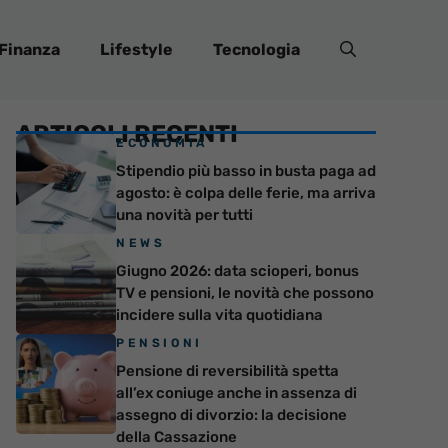
Finanza
Lifestyle
Tecnologia
ARTICOLI RECENTI
ECONOMIA
Stipendio più basso in busta paga ad
agosto: è colpa delle ferie, ma arriva
una novità per tutti
NEWS
Giugno 2026: data scioperi, bonus
TV e pensioni, le novità che possono
incidere sulla vita quotidiana
PENSIONI
Pensione di reversibilità spetta
all’ex coniuge anche in assenza di
assegno di divorzio: la decisione
della Cassazione