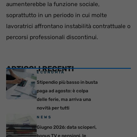
aumenterebbe la funzione sociale,
soprattutto in un periodo in cui molte
lavoratrici affrontano instabilità contrattuale o
percorsi professionali discontinui.
ARTICOLI RECENTI
ECONOMIA
Stipendio più basso in busta
paga ad agosto: è colpa
delle ferie, ma arriva una
novità per tutti
NEWS
Giugno 2026: data scioperi,
bonus TV e pensioni, le