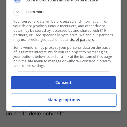
Store and/or access information on a device
maturava i requisiti entro il 31 dicembre 2024.
Oggi accede alla misura soltanto chi ha
Learn more
almeno 61 anni (con riduzione fino a due anni
Your personal data will be processed and information from
your device (cookies, unique identifiers, and other device
data) may be stored by, accessed by and shared with 319
in base ai figli), 35 anni di contributi, una
partners, or used specifically by this site. We and our partners
may use precise geolocation data.
List of partners.
finestra mobile di dodici mesi per le
Some vendors may process your personal data on the basis
dipendenti e diciotto per le autonome e,
of legitimate interest, which you can object to by managing
your options below. Look for a link at the bottom of this page
or in the site menu to manage or withdraw consent in privacy
soprattutto, appartiene a categorie specifiche
and cookie settings.
come caregiver, lavoratrici con invalidità pari
ad almeno il 74% o coinvolte in crisi aziendali.
Consent
Proprio questa selettività, unita al ricalcolo
Manage options
contributivo dell’assegno, aveva determinato
un crollo delle richieste.