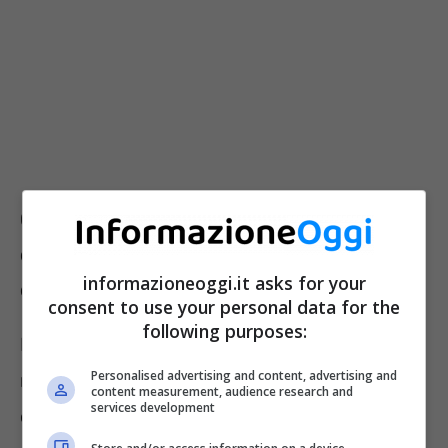
Opzione Donna 2026: cosa
cambierebbe davvero con gli
informazioneoggi.it asks for your
emendamenti
consent to use your personal data for the
following purposes:
Il tentativo di riportare in vita Opzione Donna
Personalised advertising and content, advertising and
nasce dall’esigenza di superare l’attuale
content measurement, audience research and
services development
configurazione, rimasta valida solo per chi