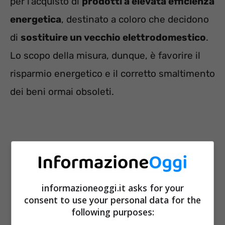
per l’acquisto di
prodotti a elevata efficienza
energetica
, destinato a coloro che decidono
di
sostituire un vecchio elettrodomestico
.
Lo scopo della misura, dunque, è favorire il
risparmio energetico e il corretto smaltimento
dei beni ormai obsoleti.
informazioneoggi.it asks for your
consent to use your personal data for the
following purposes: