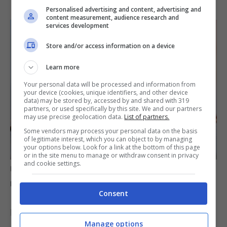
Personalised advertising and content, advertising and
content measurement, audience research and
services development
Store and/or access information on a device
Learn more
Your personal data will be processed and information from
your device (cookies, unique identifiers, and other device
data) may be stored by, accessed by and shared with 319
partners, or used specifically by this site. We and our partners
may use precise geolocation data.
List of partners.
Some vendors may process your personal data on the basis
of legitimate interest, which you can object to by managing
your options below. Look for a link at the bottom of this page
or in the site menu to manage or withdraw consent in privacy
and cookie settings.
Richiesta Bonus elettrodomestici 2025: requisiti e procedura
per ricevere il voucher (informazioneoggi.it)
Consent
Il riconoscimento del Bonus si articola in due
Manage options