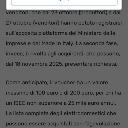
fasi; la prima coinvolge i produttori e i
venditori, che dal 23 ottobre (produttori) e dal
27 ottobre (venditori) hanno potuto registrarsi
sull’apposita piattaforma del Ministero delle
Imprese e del Made in Italy. La seconda fase,
invece, è rivolta agli acquirenti, che possono,
dal 18 novembre 2025, presentare richiesta.
Come anticipato, il voucher ha un valore
massimo di 100 euro o di 200 euro, per chi ha
un ISEE non superiore a 25 mila euro annui.
La lista completa degli elettrodomestici che
possono essere acquistati con l’agevolazione