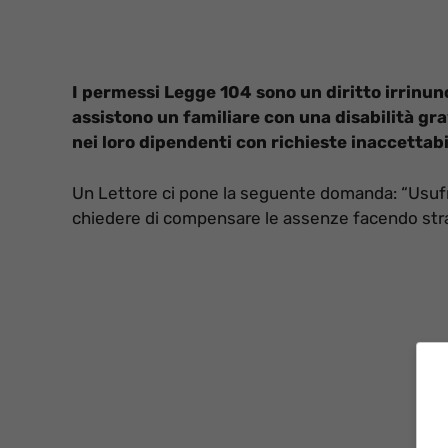
I permessi Legge 104 sono un diritto irrinunci
assistono un familiare con una disabilità gra
nei loro dipendenti con richieste inaccettabi
Un Lettore ci pone la seguente domanda: “Usufr
chiedere di compensare le assenze facendo str