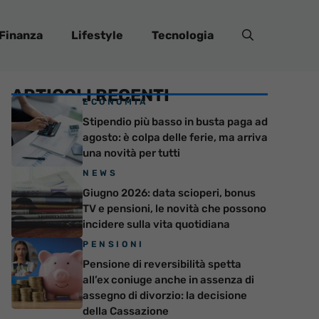
Finanza
Lifestyle
Tecnologia
ARTICOLI RECENTI
ECONOMIA
Stipendio più basso in busta paga ad
agosto: è colpa delle ferie, ma arriva
una novità per tutti
NEWS
Giugno 2026: data scioperi, bonus
TV e pensioni, le novità che possono
incidere sulla vita quotidiana
PENSIONI
Pensione di reversibilità spetta
all’ex coniuge anche in assenza di
assegno di divorzio: la decisione
della Cassazione