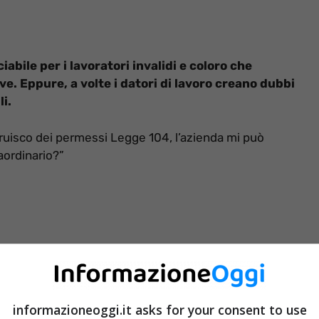
abile per i lavoratori invalidi e coloro che
ve. Eppure, a volte i datori di lavoro creano dubbi
li.
uisco dei permessi Legge 104, l’azienda mi può
aordinario?”
informazioneoggi.it asks for your consent to use