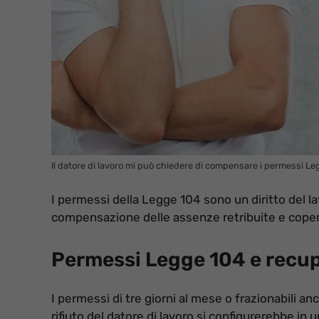
Il datore di lavoro mi può chiedere di compensare i permessi Le
I permessi della Legge 104 sono un diritto del la
compensazione delle assenze retribuite e copert
Permessi Legge 104 e recup
I permessi di tre giorni al mese o frazionabili an
rifiuto del datore di lavoro si configurerebbe in un