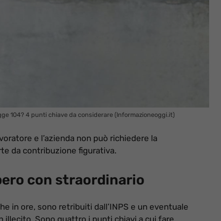
gge 104? 4 punti chiave da considerare (Informazioneoggi.it)
voratore e l’azienda non può richiedere la
e da contribuzione figurativa.
ero con straordinario
che in ore, sono retribuiti dall’INPS e un eventuale
 illecito. Sono quattro i punti chiavi a cui fare