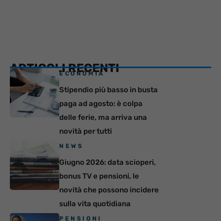
ARTICOLI RECENTI
ECONOMIA
Stipendio più basso in busta
paga ad agosto: è colpa
delle ferie, ma arriva una
novità per tutti
NEWS
Giugno 2026: data scioperi,
bonus TV e pensioni, le
novità che possono incidere
sulla vita quotidiana
PENSIONI