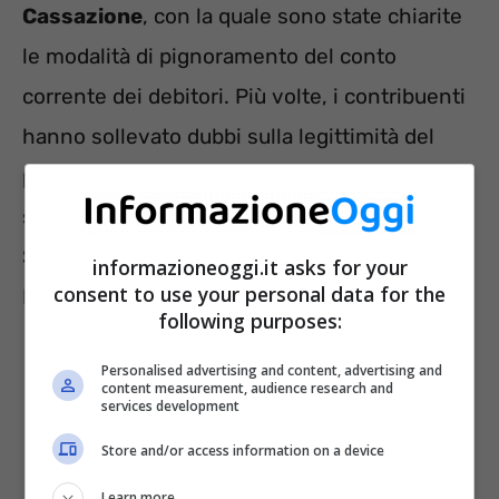
Cassazione
, con la quale sono state chiarite
le modalità di pignoramento del conto
corrente dei debitori. Più volte, i contribuenti
hanno sollevato dubbi sulla legittimità del
pignoramento dei conti correnti ai fini del
soddisfacimento dei crediti vantati dal Fisco.
Si tratta, dunque, di un’azione condivisibile?
informazioneoggi.it asks for your
consent to use your personal data for the
Può essere evitata?
following purposes:
Personalised advertising and content, advertising and
content measurement, audience research and
services development
Store and/or access information on a device
Learn more