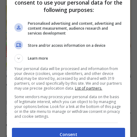
consent to use your personal data for the
following purposes:
Personalised advertising and content, advertising and
content measurement, audience research and
services development
Store and/or access information on a device
Learn more
Your personal data will be processed and information from
your device (cookies, unique identifiers, and other device
Cumulabilità Bonus Asilo Nido e detrazione IRPEF: i chiarimenti
data) may be stored by, accessed by and shared with 319
partners, or used specifically by this site. We and our partners
dell’AdE (informazioneoggi.it)
may use precise geolocation data.
List of partners.
Some vendors may process your personal data on the basis
of legitimate interest, which you can object to by managing
La detrazione fiscale è pari al 19% delle spese
your options below. Look for a link at the bottom of this page
or in the site menu to manage or withdraw consent in privacy
sostenute, entro un massimo di
632 euro per
and cookie settings.
ogni figlio
che frequenta l’asilo nido (pubblico
Consent
o privato). L’importo spettante viene ripartito