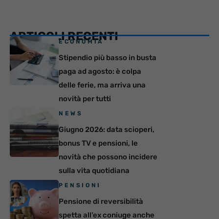
ARTICOLI RECENTI
ECONOMIA
Stipendio più basso in busta
paga ad agosto: è colpa
delle ferie, ma arriva una
novità per tutti
NEWS
Giugno 2026: data scioperi,
bonus TV e pensioni, le
novità che possono incidere
sulla vita quotidiana
PENSIONI
Pensione di reversibilità
spetta all’ex coniuge anche