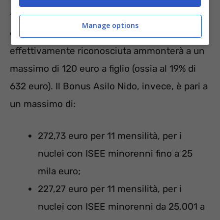
tra i genitori, a seconda dell’onere sostenuto
Manage options
da ciascuno. In pratica, la somma
effettivamente riconosciuta ammonterà a un
massimo di 120 euro a figlio (ossia al 19% di
632 euro). Il Bonus Asilo Nido, invece, è pari a
un massimo di:
272,73 euro per 11 mensilità, per i
nuclei con ISEE minorenni fino a 25
mila euro;
227,27 euro per 11 mensilità, per i
nuclei con ISEE minorenni da 25.001 a