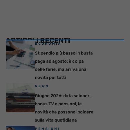
ARTICOLI RECENTI
ECONOMIA
Stipendio più basso in busta
paga ad agosto: è colpa
delle ferie, ma arriva una
novità per tutti
NEWS
Giugno 2026: data scioperi,
bonus TV e pensioni, le
novità che possono incidere
sulla vita quotidiana
PENSIONI