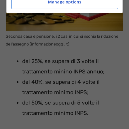
Manage options
Seconda casa e pensione: i 2 casi in cui si rischia la riduzione
dell’assegno (informazioneoggi.it)
del 25%, se supera di 3 volte il
trattamento minino INPS annuo;
del 40%, se supera di 4 volte il
trattamento minimo INPS;
del 50%, se supera di 5 volte il
trattamento minimo INPS.