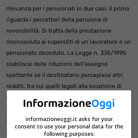
rilevanza per i pensionati in due casi. Il primo
riguarda i percettori della pensione di
reversibilità. Si tratta della prestazione
riconosciuta ai superstiti di un lavoratore o un
pensionato deceduto. La Legge n. 335/1995
stabilisce delle riduzioni dell’assegno
spettante se il destinatario percepisce altri
redditi, tra cui quelli legati alla locazione di
immobili.
Se la somma supera un certo limite, la
informazioneoggi.it asks for your
pensione di reversibilità viene ridotta
consent to use your personal data for the
d’ufficio, secondo i seguenti parametri:
following purposes: