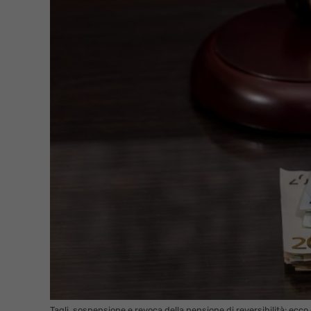
Tagli, sospensione e revoca della pensione di reversibilità: ecco 