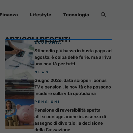
Finanza
Lifestyle
Tecnologia
ARTICOLI RECENTI
ECONOMIA
Stipendio più basso in busta paga ad
agosto: è colpa delle ferie, ma arriva
una novità per tutti
NEWS
Giugno 2026: data scioperi, bonus
TV e pensioni, le novità che possono
incidere sulla vita quotidiana
PENSIONI
Pensione di reversibilità spetta
all’ex coniuge anche in assenza di
assegno di divorzio: la decisione
della Cassazione