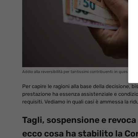
Addio alla reversibilità per tantissimi contribuenti: in questi casi
Per capire le ragioni alla base della decisione, 
prestazione ha essenza assistenziale e condizion
requisiti. Vediamo in quali casi è ammessa la rid
Tagli, sospensione e revoca 
ecco cosa ha stabilito la Co