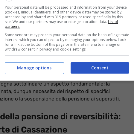
Your personal data will be processed and information from your device
(cookies, unique identifiers, and other device data) may be stored by,
accessed by and shared with 319 partners, or used specifically by this
site. We and our partners may use precise geolocation data.
List of
partners.
Some vendors may process your personal data on the basis of legitimate
interest, which you can object to by managing your options below. Look
for a link at the bottom of this page or in the site menu to manage or
withdraw consent in privacy and cookie settings.
Manage options
Consent
 l’INPS ritira la prestazione (informazioneoggi.it)
bisogna sottolineare un aspetto fondamentale: la
ata, dunque necessita del rispetto di specifici
uzione o la sospensione della pensione ai superstiti.
della pensione di reversibilità:
rte di Cassazione