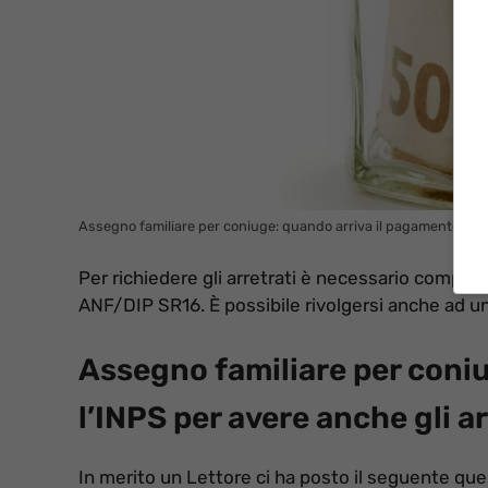
Assegno familiare per coniuge: quando arriva il pagamento e gli 
Per richiedere gli arretrati è necessario compila
ANF/DIP SR16. È possibile rivolgersi anche ad u
Assegno familiare per coni
l’INPS per avere anche gli ar
In merito un Lettore ci ha posto il seguente ques