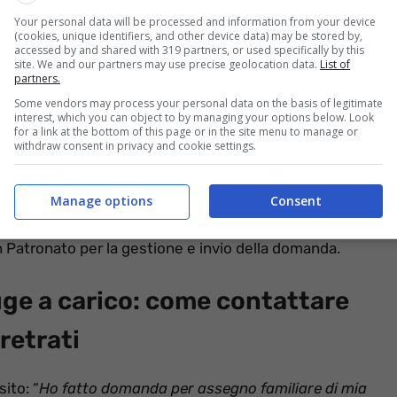
Your personal data will be processed and information from your device
(cookies, unique identifiers, and other device data) may be stored by,
accessed by and shared with 319 partners, or used specifically by this
site. We and our partners may use precise geolocation data.
List of
partners.
Some vendors may process your personal data on the basis of legitimate
interest, which you can object to by managing your options below. Look
for a link at the bottom of this page or in the site menu to manage or
withdraw consent in privacy and cookie settings.
arretrati? Come fare per avere subito i soldi
Manage options
Consent
re online, direttamente sul sito INPS, il modello
n Patronato per la gestione e invio della domanda.
uge a carico: come contattare
retrati
ito: “
Ho fatto domanda per assegno familiare di mia