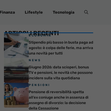
Finanza
Lifestyle
Tecnologia
ARTICOLI RECENTI
ECONOMIA
Stipendio più basso in busta paga ad
agosto: è colpa delle ferie, ma arriva
una novità per tutti
NEWS
Giugno 2026: data scioperi, bonus
TV e pensioni, le novità che possono
incidere sulla vita quotidiana
PENSIONI
Pensione di reversibilità spetta
all’ex coniuge anche in assenza di
assegno di divorzio: la decisione
della Cassazione