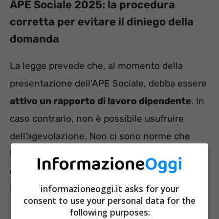
APE Sociale 2025: la procedura
corretta per evitare il diniego della
domanda
La legge prevede che, al momento della
presentazione dell’APE Sociale, debba essere
attivo un rapporto di lavoro dipendente
. In
caso contrario, non è possibile usufruire
dell’agevolazione. Non ci sono norme che
lascerebbero intendere la facoltà di inviare
domanda anche da coloro che hanno cessato
informazioneoggi.it asks for your
il proprio rapporto lavorativo.
consent to use your personal data for the
following purposes: