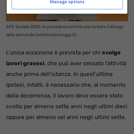
Manage options
APE Sociale 2025: la procedura corretta per evitare il diniego
della domanda (informazioneoggi.it)
L’unica eccezione è prevista per chi
svolge
lavori gravosi
, che può aver cessato l’attività
anche prima dell’istanza. In quest’ultima
ipotesi, infatti, è necessario che, al momento
della decorrenza, il lavoro deve essere stato
svolto per almeno sette anni negli ultimi dieci
oppure per almeno sei anni negli ultimi sette.