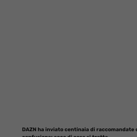
DAZN ha inviato centinaia di raccomandate 
confusione: ecco di cosa si tratta.