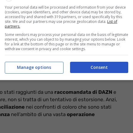
Your personal data will be processed and information from your device
(cookies, unique identifiers, and other device data) may be stored by,
accessed by and shared with 319 partners, or used specifically by this
site. We and our partners may use precise geolocation data.
List of
truffa: ecco cosa sta accadendo – informazioneoggi.it
partners.
Some vendors may process your personal data on the basis of legitimate
 i malintenzionati utilizzano un nome altisonante,
interest, which you can object to by managing your options below. Look
 i malcapitati di turno. Tuttavia la raccomandata che
for a link at the bottom of this page or in the site menu to manage or
withdraw consent in privacy and cookie settings.
tentica. Dietro questa comunicazione si cela una
nda le sue radici in un’inchiesta condotta mesi fa.
Manage options
Consent
500€ a centinaia di utenti
o stati raggiunti da una
raccomandata di DAZN
e
 non si tratta di un tentativo di estorsione. Anzi,
nciliazione
nei confronti di coloro che sono stati
nanza
nell’ambito di una vasta
operazione