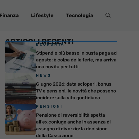
Finanza
Lifestyle
Tecnologia
ARTICOLI RECENTI
ECONOMIA
Stipendio più basso in busta paga ad
agosto: è colpa delle ferie, ma arriva
una novità per tutti
NEWS
Giugno 2026: data scioperi, bonus
TV e pensioni, le novità che possono
incidere sulla vita quotidiana
PENSIONI
Pensione di reversibilità spetta
all’ex coniuge anche in assenza di
assegno di divorzio: la decisione
della Cassazione