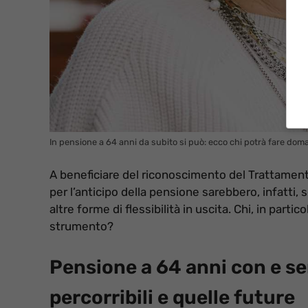
In pensione a 64 anni da subito si può: ecco chi potrà fare doma
A beneficiare del riconoscimento del Trattament
per l’anticipo della pensione sarebbero, infatti,
altre forme di flessibilità in uscita. Chi, in parti
strumento?
Pensione a 64 anni con e sen
percorribili e quelle future