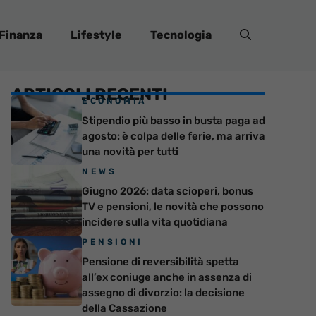
Finanza
Lifestyle
Tecnologia
ARTICOLI RECENTI
ECONOMIA
Stipendio più basso in busta paga ad
agosto: è colpa delle ferie, ma arriva
una novità per tutti
NEWS
Giugno 2026: data scioperi, bonus
TV e pensioni, le novità che possono
incidere sulla vita quotidiana
PENSIONI
Pensione di reversibilità spetta
all’ex coniuge anche in assenza di
assegno di divorzio: la decisione
della Cassazione