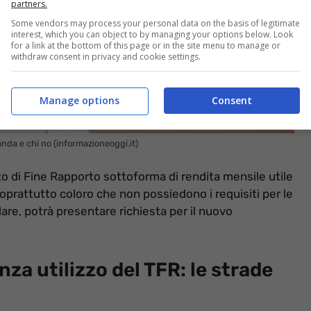
partners.
Some vendors may process your personal data on the basis of legitimate
interest, which you can object to by managing your options below. Look
for a link at the bottom of this page or in the site menu to manage or
withdraw consent in privacy and cookie settings.
Manage options
Consent
nda e chi no (informazioneoggi.it)
o di Fine Rapporto sottoforma di rendita mensile utile
 soprattutto coloro che non possiedono i requisiti per le
colare, potrà presentare richiesta per il nuovo
za utilizzo del TFR: le strade