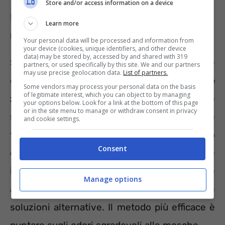
Store and/or access information on a device
Il trucco per tenere lontane le
Learn more
mosche
Your personal data will be processed and information from
your device (cookies, unique identifiers, and other device
data) may be stored by, accessed by and shared with 319
Se volete creare una trappola per le mosche
partners, or used specifically by this site. We and our partners
may use precise geolocation data.
List of partners.
dove creare una soluzione
di aceto e
Some vendors may process your personal data on the basis
of legitimate interest, which you can object to by managing
zucchero.
Le mosche, infatti, sono golose e
your options below. Look for a link at the bottom of this page
or in the site menu to manage or withdraw consent in privacy
si posano su qualsiasi cibo e ingrediente che
and cookie settings.
trovano all’aperto. Non potranno fare a meno
Consent
di fiondarsi su quel mix che, invece, le
intrappolerà. Se non si desidera far del male
Manage options
agli insetti, invece, si possono trovare
soluzioni alternative. Il metodo più efficace è