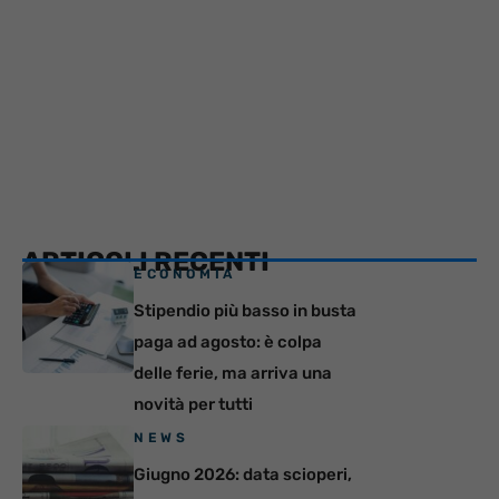
ARTICOLI RECENTI
ECONOMIA
Stipendio più basso in busta
paga ad agosto: è colpa
delle ferie, ma arriva una
novità per tutti
NEWS
Giugno 2026: data scioperi,