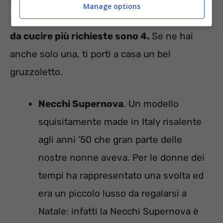
Più una cosa è antica e rara e più è preziosa
Manage options
sul mercato del collezionismo.
Le macchine
da cucire più richieste sono 4.
Se ne hai
anche solo una, ti porti a casa un bel
gruzzoletto.
Necchi Supernova
. Un modello
squisitamente made in Italy risalente
agli anni ’50 che gran parte delle
nostre nonne aveva. Per le donne dei
tempi ha rappresentato una svolta ed
era un piccolo lusso da regalarsi a
Natale: infatti la Necchi Supernova è