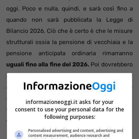
oggi. Poco e nulla, quindi, e sarà così fino a
quando non sarà pubblicata la Legge di
Bilancio 2026. Ciò che è certo è che le misure
strutturali ossia la pensione di vecchiaia e la
pensione anticipata ordinaria rimarranno
uguali fino alla fine del 2026.
Poi dovrebbero
arrivare gli scatti per l’adeguamento alle
aspettative di vita nel 2027 che
allontanerebbero la pensione dai lavoratori
informazioneoggi.it asks for your
consent to use your personal data for the
ma il Governo pensa ad un congelamento di
following purposes:
questi scatti.
Personalised advertising and content, advertising and
content measurement, audience research and