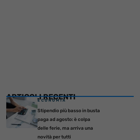
ARTICOLI RECENTI
ECONOMIA
Stipendio più basso in busta
paga ad agosto: è colpa
delle ferie, ma arriva una
novità per tutti