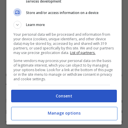
services development
Store and/or access information on a device
Learn more
Your personal data will be processed and information from
your device (cookies, unique identifiers, and other device
data) may be stored by, accessed by and shared with 319
partners, or used specifically by this site. We and our partners
may use precise geolocation data.
List of partners.
Some vendors may process your personal data on the basis
of legitimate interest, which you can object to by managing
your options below. Look for a link at the bottom of this page
Gli scatti per l’età pensionabile
or in the site menu to manage or withdraw consent in privacy
and cookie settings.
verranno bloccati?
Consent
La notizia dello stop agli scatti per l’età
pensionabile sembra essere stata azzardata
Manage options
con troppo superficialità. Giorgia Meloni ha