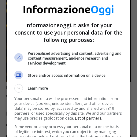
informazioneoggi.it asks for your
consent to use your personal data for the
following purposes:
Personalised advertising and content, advertising and
content measurement, audience research and
services development
Store and/or access information on a device
Legge 104 minorenni: cosa succede alle agevolazioni al
Learn more
compimento della maggiore età? (informazioneoggi.it)
Your personal data will be processed and information from
your device (cookies, unique identifiers, and other device
data) may be stored by, accessed by and shared with 319
La Legge 104 accerta il possesso
partners, or used specifically by this site. We and our partners
may use precise geolocation data.
List of partners.
dell’handicap e della disabilità, da cui
Some vendors may process your personal data on the basis
of legitimate interest, which you can object to by managing
derivano difficoltà nello svolgimento della vita
your options below. Look for a link at the bottom of this page