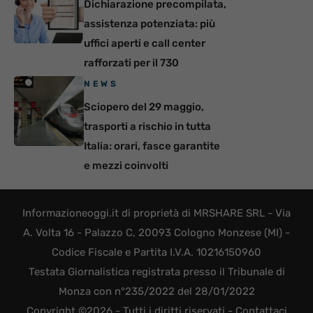
Dichiarazione precompilata,
assistenza potenziata: più
uffici aperti e call center
rafforzati per il 730
NEWS
Sciopero del 29 maggio,
trasporti a rischio in tutta
Italia: orari, fasce garantite
e mezzi coinvolti
Informazioneoggi.it di proprietà di MRSHARE SRL - Via
A. Volta 16 - Palazzo C, 20093 Cologno Monzese (MI) -
Codice Fiscale e Partita I.V.A. 10216150960
Testata Giornalistica registrata presso il Tribunale di
Monza con n°235/2022 del 28/01/2022
Copyright ©2026 - Tutti i diritti riservati -
Contattaci