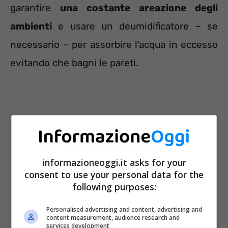
garantire
una costante areazione degli
ambienti
e usare un deumidificatore – se
necessario – per assorbire l’acqua in eccesso
evitando che bagni le pareti.
informazioneoggi.it asks for your
consent to use your personal data for the
following purposes:
Personalised advertising and content, advertising and
content measurement, audience research and
I consigli per avere capi asciutti
services development