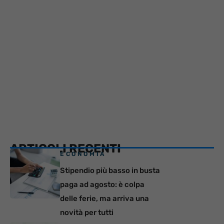
ARTICOLI RECENTI
ECONOMIA
Stipendio più basso in busta
paga ad agosto: è colpa
delle ferie, ma arriva una
novità per tutti