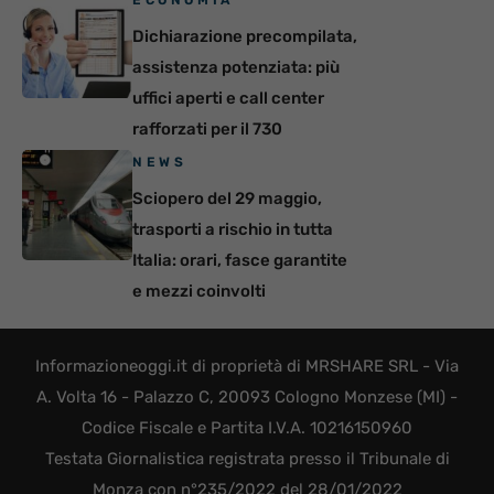
Dichiarazione precompilata,
assistenza potenziata: più
uffici aperti e call center
rafforzati per il 730
NEWS
Sciopero del 29 maggio,
trasporti a rischio in tutta
Italia: orari, fasce garantite
e mezzi coinvolti
Informazioneoggi.it di proprietà di MRSHARE SRL - Via
A. Volta 16 - Palazzo C, 20093 Cologno Monzese (MI) -
Codice Fiscale e Partita I.V.A. 10216150960
Testata Giornalistica registrata presso il Tribunale di
Monza con n°235/2022 del 28/01/2022