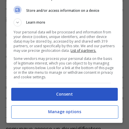
velocemente senza provocare muffe
Store and/or access information on a device
in casa
Learn more
Your personal data will be processed and information from
Una volta tolti i panni dalla lavatrice –
your device (cookies, unique identifiers, and other device
data) may be stored by, accessed by and shared with 319
bisognerebbe procedere non appena il ciclo
partners, or used specifically by this site. We and our partners
may use precise geolocation data.
List of partners.
di lavaggio termina per evitare che gli
Some vendors may process your personal data on the basis
of legitimate interest, which you can object to by managing
indumenti puzzino – si devono stendere
your options below. Look for a link at the bottom of this page
or in the site menu to manage or withdraw consent in privacy
subito se possibile all’aperto garantendo
and cookie settings.
un’asciugatura naturale al sole e al vento
Consent
oppure nello stendino in casa vicino ad una
finestra aperta o in una stanza con
Manage options
temperatura stabile, poco umida tenendo
comunque acceso un deumidificatore.