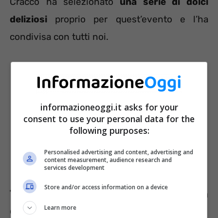
Cracco ha selezionato
una serie di dolci
deliziosi
proprio per quest’evento e l’ha
condivisa con tutti noi.
informazioneoggi.it asks for your
consent to use your personal data for the
following purposes:
Personalised advertising and content, advertising and
content measurement, audience research and
services development
Store and/or access information on a device
Trasformiamo la festa dei nonni in un
Learn more
dolce evento