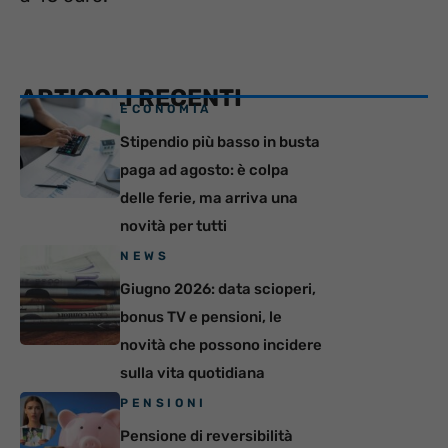
ARTICOLI RECENTI
ECONOMIA
Stipendio più basso in busta
paga ad agosto: è colpa
delle ferie, ma arriva una
novità per tutti
NEWS
Giugno 2026: data scioperi,
bonus TV e pensioni, le
novità che possono incidere
sulla vita quotidiana
PENSIONI
Pensione di reversibilità