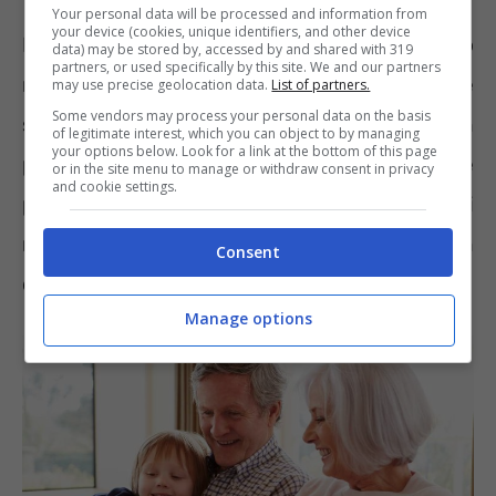
Your personal data will be processed and information from
your device (cookies, unique identifiers, and other device
Per ogni celebrazione ed evento Cracco
data) may be stored by, accessed by and shared with 319
partners, or used specifically by this site. We and our partners
realizza dolci specifici, prodotti gourmet che
may use precise geolocation data.
List of partners.
Some vendors may process your personal data on the basis
sono delle
vere e proprie prelibatezze.
Non
of legitimate interest, which you can object to by managing
your options below. Look for a link at the bottom of this page
poteva mancare una selezione particolare
or in the site menu to manage or withdraw consent in privacy
and cookie settings.
pure per la Festa dei nonni con l’intento di
rendere omaggio al legame profondo con
Consent
queste figure così importanti.
Manage options