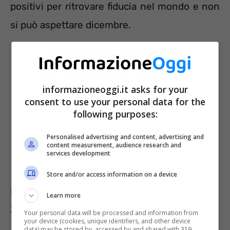
positivi per ritrovare fiducia nel mondo e non
si può aspettare dicembre.
informazioneoggi.it asks for your
consent to use your personal data for the
following purposes:
Personalised advertising and content, advertising and
content measurement, audience research and
services development
Store and/or access information on a device
Il colore per addobbare casa a Natale
Learn more
2025
Your personal data will be processed and information from
your device (cookies, unique identifiers, and other device
data) may be stored by, accessed by and shared with 319