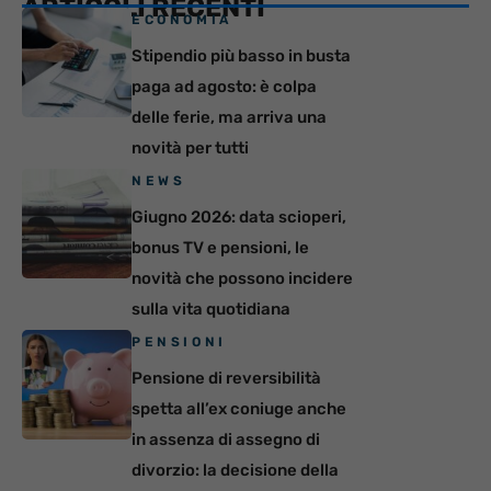
ARTICOLI RECENTI
ECONOMIA
Stipendio più basso in busta
paga ad agosto: è colpa
delle ferie, ma arriva una
novità per tutti
NEWS
Giugno 2026: data scioperi,
bonus TV e pensioni, le
novità che possono incidere
sulla vita quotidiana
PENSIONI
Pensione di reversibilità
spetta all’ex coniuge anche
in assenza di assegno di
divorzio: la decisione della