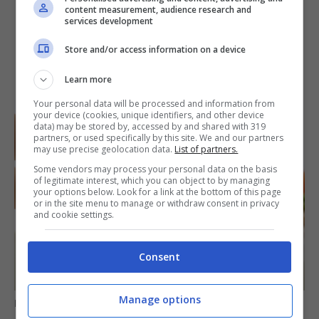
content measurement, audience research and
services development
Store and/or access information on a device
Learn more
Your personal data will be processed and information from
your device (cookies, unique identifiers, and other device
data) may be stored by, accessed by and shared with 319
partners, or used specifically by this site. We and our partners
may use precise geolocation data.
List of partners.
Some vendors may process your personal data on the basis
of legitimate interest, which you can object to by managing
your options below. Look for a link at the bottom of this page
or in the site menu to manage or withdraw consent in privacy
and cookie settings.
Consent
Manage options
Broccoli: solo così sei sicura di eliminare vermi e