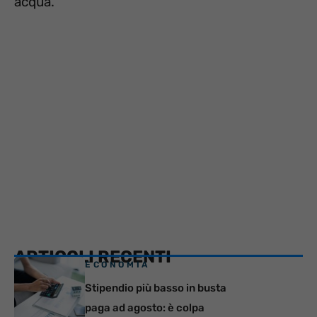
acqua.
ARTICOLI RECENTI
ECONOMIA
Stipendio più basso in busta
paga ad agosto: è colpa