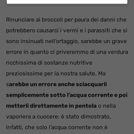
parassiti/Informazioneoggi.it
Rinunciare ai broccoli per paura dei danni che
potrebbero causarci i vermi e i parassiti che si
sono insinuati nell’ortaggio, sarebbe un grave
errore in quanto ci priveremmo di una verdura
ricchissima di sostanze nutritive
preziosissime per la nostra salute. Ma
s
arebbe un errore anche sciacquarli
semplicemente sotto l’acqua corrente e poi
metterli direttamente in pentola
o nella
vaporiera a cuocere: è stato dimostrato,
infatti, che solo l’acqua corrente non è