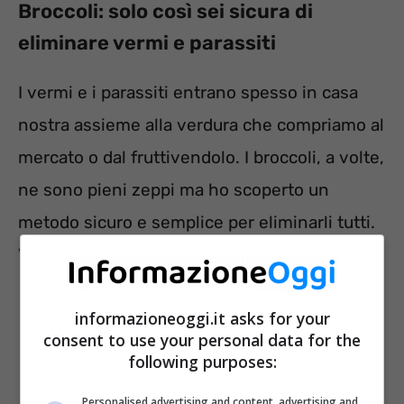
Broccoli: solo così sei sicura di
eliminare vermi e parassiti
I vermi e i parassiti entrano spesso in casa
nostra assieme alla verdura che compriamo al
mercato o dal fruttivendolo. I broccoli, a volte,
ne sono pieni zeppi ma ho scoperto un
metodo sicuro e semplice per eliminarli tutti.
Vediamo, nel dettaglio, che cosa occorre fare.
informazioneoggi.it asks for your
consent to use your personal data for the
following purposes:
Personalised advertising and content, advertising and