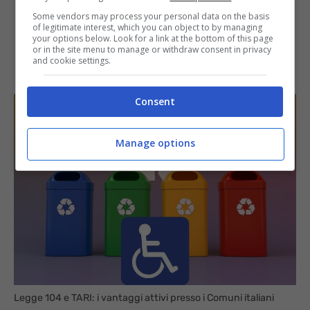
Some vendors may process your personal data on the basis
of legitimate interest, which you can object to by managing
your options below. Look for a link at the bottom of this page
or in the site menu to manage or withdraw consent in privacy
and cookie settings.
Consent
Manage options
Legge 104 e TARI: i vantaggi attivi presso i Comuni italiani