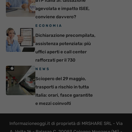
BTP Italia Sì: tassazione
agevolata e impatto ISEE,
conviene davvero?
ECONOMIA
Dichiarazione precompilata,
assistenza potenziata: più
uffici aperti e call center
rafforzati per il 730
NEWS
Sciopero del 29 maggio,
trasporti a rischio in tutta
Italia: orari, fasce garantite
e mezzi coinvolti
Informazioneoggi.it di proprietà di MRSHARE SRL - Via
A. Volta 16 - Palazzo C, 20093 Cologno Monzese (MI) -