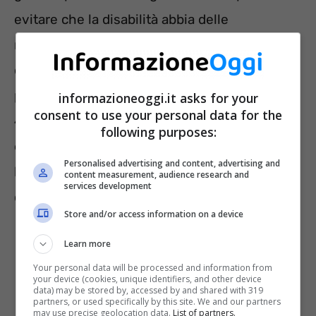
evitare che la disabilità abbia delle
ripercussioni negative sullo svolgimento
delle normali attività quotidiane. Tra i
principali benefici economici, ci sono l’IVA al
informazioneoggi.it asks for your
consent to use your personal data for the
4% per l’acquisto di auto e apparecchiature
following purposes:
elettroniche, la detrazione fiscale al 19% e
Personalised advertising and content, advertising and
l’esenzione dal pagamento di alcune imposte,
content measurement, audience research and
services development
come il bollo auto.
Store and/or access information on a device
Learn more
Your personal data will be processed and information from
your device (cookies, unique identifiers, and other device
data) may be stored by, accessed by and shared with 319
partners, or used specifically by this site. We and our partners
may use precise geolocation data.
List of partners.