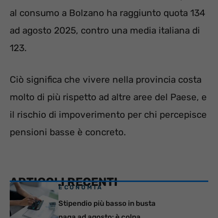
al consumo a Bolzano ha raggiunto quota 134
ad agosto 2025, contro una media italiana di
123.
Ciò significa che vivere nella provincia costa
molto di più rispetto ad altre aree del Paese, e
il rischio di impoverimento per chi percepisce
pensioni basse è concreto.
ARTICOLI RECENTI
ECONOMIA
Stipendio più basso in busta
paga ad agosto: è colpa