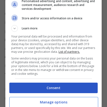
Personalised advertising and content, advertising and
content measurement, audience research and
services development
Qui, grazie a un
accordo con l’INPS
è stato
Store and/or access information on a device
introdotto un
bonus pensione
. La misura
Learn more
prevede che, a partire da
novembre 2025
,
Your personal data will be processed and information from
nessun pensionato
residente nella provincia
your device (cookies, unique identifiers, and other device
data) may be stored by, accessed by and shared with 319
autonoma di Bolzano
debba percepire meno
partners, or used specifically by this site. We and our partners
may use precise geolocation data.
List of partners.
di 1.000 euro lordi al mese
. Un’iniziativa che
Some vendors may process your personal data on the basis
of legitimate interest, which you can object to by managing
nasce per
contrastare l’elevato costo della
your options below. Look for a link at the bottom of this page
or in the site menu to manage or withdraw consent in privacy
vita
locale, tra i più alti d’Italia.
and cookie settings.
Consent
Per ottenere il sostegno è necessario
rispettare alcuni requisiti:
Manage options