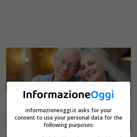
informazioneoggi.it asks for your
consent to use your personal data for the
following purposes:
Come portare la pensione a 1.000 euro – informazioneoggi.it