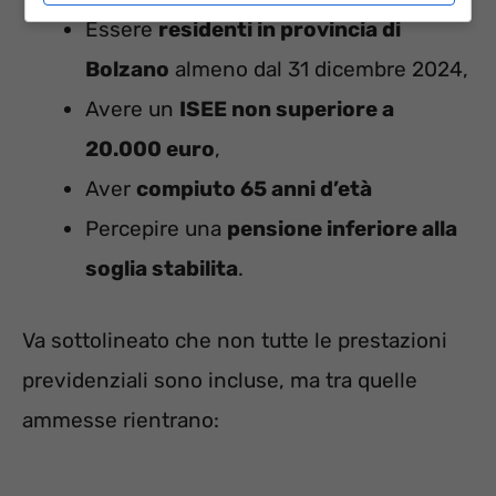
Essere
residenti in provincia di
Bolzano
almeno dal 31 dicembre 2024,
Avere un
ISEE non superiore a
20.000 euro
,
Aver
compiuto 65 anni d’età
Percepire una
pensione inferiore alla
soglia stabilita
.
Va sottolineato che non tutte le prestazioni
previdenziali sono incluse, ma tra quelle
ammesse rientrano: