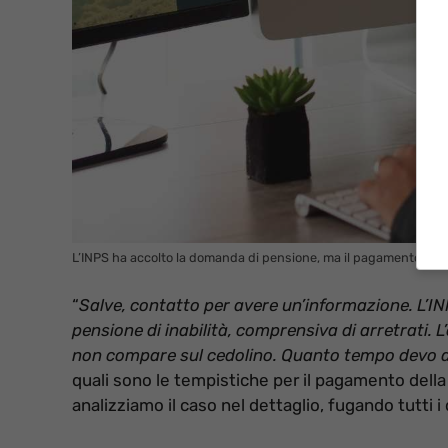
L’INPS ha accolto la domanda di pensione, ma il pagamento non a
“
Salve, contatto per avere un’informazione. L’I
pensione di inabilità, comprensiva di arretrati
non compare sul cedolino. Quanto tempo devo a
quali sono le tempistiche per il pagamento dell
analizziamo il caso nel dettaglio, fugando tutti i