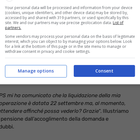
Your personal data will be processed and information from your device
(cookies, unique identifiers, and other device data) may be stored by,
accessed by and shared with 319 partners, or used specifically by this
site. We and our partners may use precise geolocation data.
List of
partners.
Some vendors may process your personal data on the basis of legitimate
interest, which you can object to by managing your options below. Look
for a link at the bottom of this page or in the site menu to manage or
withdraw consent in privacy and cookie settings.
Manage options
Consent
rriva, cosa posso fare? Ecco la soluzione (informazioneoggi.it)
NPS mi ha comunicato che la liquidazione della mia
. L’operazione è datata 22 settembre ma, al momento,
ttendere affinché possa vederlo? Grazie
“. Illustriamo
a pensione dall’accoglimento della domanda e
 dubbi.