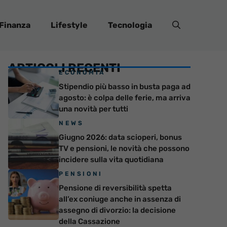
Finanza
Lifestyle
Tecnologia
ARTICOLI RECENTI
ECONOMIA
Stipendio più basso in busta paga ad
agosto: è colpa delle ferie, ma arriva
una novità per tutti
NEWS
Giugno 2026: data scioperi, bonus
TV e pensioni, le novità che possono
incidere sulla vita quotidiana
PENSIONI
Pensione di reversibilità spetta
all’ex coniuge anche in assenza di
assegno di divorzio: la decisione
della Cassazione