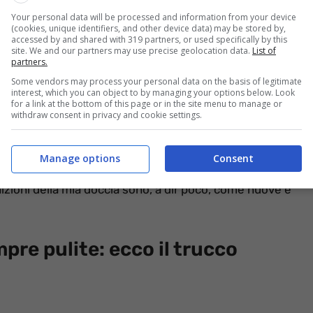
Your personal data will be processed and information from your device
(cookies, unique identifiers, and other device data) may be stored by,
accessed by and shared with 319 partners, or used specifically by this
site. We and our partners may use precise geolocation data.
List of
partners.
Some vendors may process your personal data on the basis of legitimate
pulirla: poi mi hanno svelato il trucco degli hotel/Informazioneoggi.it
interest, which you can object to by managing your options below. Look
for a link at the bottom of this page or in the site menu to manage or
withdraw consent in privacy and cookie settings.
 un po’ tutte anche perché pulisco i sanitari del
tto mi dava risultati soddisfacenti con le guarnizioni.
, soprattutto, essendo così strette è anche complicato
Manage options
Consent
e lavora in un hotel mi ha svelato un trucco: è
izioni della mia doccia sono, a dir poco, come nuove e
pre pulite: ecco il trucco