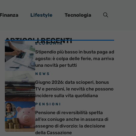
Finanza
Lifestyle
Tecnologia
ARTICOLI RECENTI
ECONOMIA
Stipendio più basso in busta paga ad
agosto: è colpa delle ferie, ma arriva
una novità per tutti
NEWS
Giugno 2026: data scioperi, bonus
TV e pensioni, le novità che possono
incidere sulla vita quotidiana
PENSIONI
Pensione di reversibilità spetta
all’ex coniuge anche in assenza di
assegno di divorzio: la decisione
della Cassazione