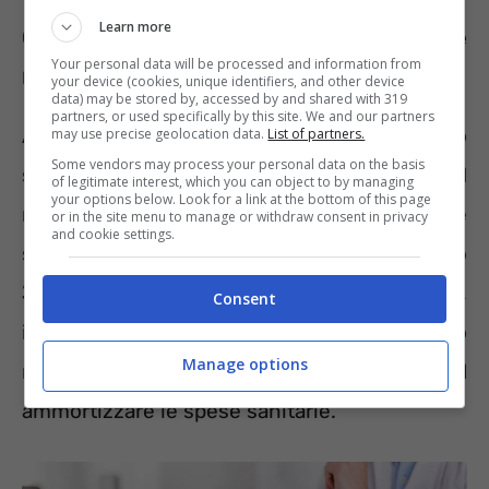
Learn more
Con il reddito basso quale esenzione
Your personal data will be processed and information from
richiedere
your device (cookies, unique identifiers, and other device
data) may be stored by, accessed by and shared with 319
partners, or used specifically by this site. We and our partners
A livello nazionale le esenzioni da reddito
may use precise geolocation data.
List of partners.
Some vendors may process your personal data on the basis
sono distinte in quattro tipologie. E01
of legitimate interest, which you can object to by managing
your options below. Look for a link at the bottom of this page
riguarda i cittadini di età inferiore a 6 anni e
or in the site menu to manage or withdraw consent in privacy
and cookie settings.
superiore a 65 anni con redditi
entro
36.151,98 euro.
Gli altri codici riguardano,
Consent
invece, categorie più specifiche a basso
Manage options
reddito che devono essere aiutate ad
ammortizzare le spese sanitarie.