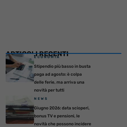
ARTICOLI RECENTI
ECONOMIA
Stipendio più basso in busta
paga ad agosto: è colpa
delle ferie, ma arriva una
novità per tutti
NEWS
Giugno 2026: data scioperi,
bonus TV e pensioni, le
novità che possono incidere