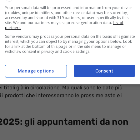
Your personal data will be processed and information from your device
(cookies, unique identifiers, and other device data) may be stored by,
accessed by and shared with 319 partners, or used specifically by this
site. We and our partners may use precise geolocation data.
List of
partners.
Some vendors may process your personal data on the basis of legitimate
interest, which you can object to by managing your options below. Look
for a link at the bottom of this page or in the site menu to manage or
withdraw consent in privacy and cookie settings.
Manage options
Consent
eschi, segna le date sul calendario (informazioneoggi.it)
i titoli già in circolazione. Ma quali sono le date più
i i prodotti che interesseranno le prossime aste e i
e 2025: gli appuntamenti da non