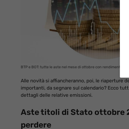
BTP e BOT: tutte le aste nel mese di ottobre con rendimenti pazz
Alle novità si affiancheranno, poi, le riaperture de
importanti, da segnare sul calendario? Ecco tutt
dettagli delle relative emissioni.
Aste titoli di Stato ottobr
perdere