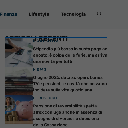
Finanza
Lifestyle
Tecnologia
ARTICOLI RECENTI
ECONOMIA
Stipendio più basso in busta paga ad
agosto: è colpa delle ferie, ma arriva
una novità per tutti
NEWS
Giugno 2026: data scioperi, bonus
TV e pensioni, le novità che possono
incidere sulla vita quotidiana
PENSIONI
Pensione di reversibilità spetta
all’ex coniuge anche in assenza di
assegno di divorzio: la decisione
della Cassazione