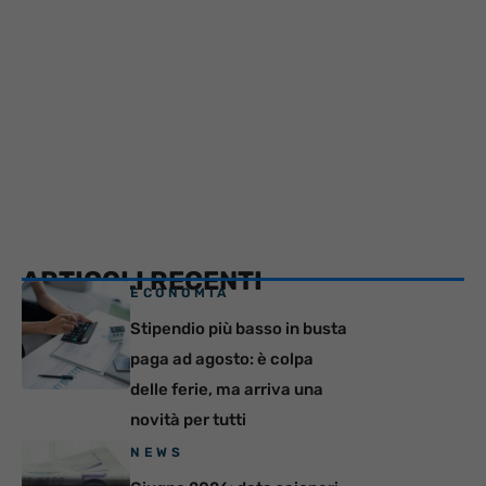
ARTICOLI RECENTI
ECONOMIA
Stipendio più basso in busta
paga ad agosto: è colpa
delle ferie, ma arriva una
novità per tutti
NEWS