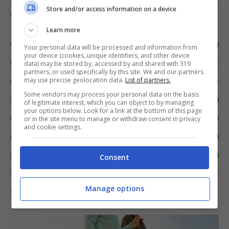
Store and/or access information on a device
veramente efficace
Learn more
Camminare non è un’attività da prendere alla
Your personal data will be processed and information from
your device (cookies, unique identifiers, and other device
leggera se si vogliono notare dei benefici sul
data) may be stored by, accessed by and shared with 319
partners, or used specifically by this site. We and our partners
corpo. Mettere un piede davanti all’altro non è
may use precise geolocation data.
List of partners.
Some vendors may process your personal data on the basis
sufficiente per un allenamento efficace. La
of legitimate interest, which you can object to by managing
your options below. Look for a link at the bottom of this page
camminata va resa produttiva seguendo
or in the site menu to manage or withdraw consent in privacy
and cookie settings.
alcuni accorgimenti e regole. Iniziamo dalla
postura,
la schiena deve essere dritta
senza
Consent
spalle chiuse in avanti né eccessivamente
Manage options
spostate all’indietro.