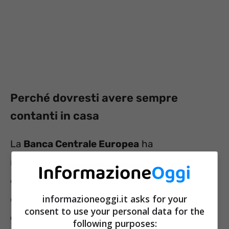
Perché dovresti avere sempre
contanti in casa
La
Banca Centrale Europea
ha
recentemente pubblicato uno studio dal titolo
eloquente
“Keep Calm and Carry Cash”
, in cui
informazioneoggi.it asks for your
emerge una realtà preoccupante:
durante le
consent to use your personal data for the
crisi
, il
contante diventa essenziale
per la
following purposes: