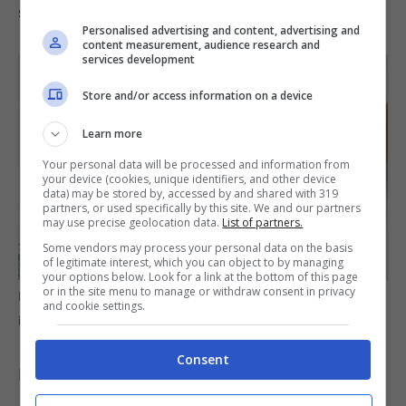
sopravvivenza economica delle famiglie.
Personalised advertising and content, advertising and
content measurement, audience research and
services development
Store and/or access information on a device
Learn more
Your personal data will be processed and information from
your device (cookies, unique identifiers, and other device
data) may be stored by, accessed by and shared with 319
partners, or used specifically by this site. We and our partners
may use precise geolocation data.
List of partners.
Some vendors may process your personal data on the basis
of legitimate interest, which you can object to by managing
your options below. Look for a link at the bottom of this page
or in the site menu to manage or withdraw consent in privacy
Perché dovresti avere sempre contanti in casa –
and cookie settings.
informazioneoggi.it
Consent
L’
analisi dettagliata di quattro eventi critici