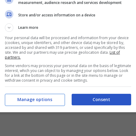
measurement, audience research and services development
Store and/or access information on a device
Learn more
Your personal data will be processed and information from your device
(cookies, unique identifiers, and other device data) may be stored by,
accessed by and shared with 319 partners, or used specifically by this
site. We and our partners may use precise geolocation data.
List of
partners.
mbia – informazioneoggi.it
Some vendors may process your personal data on the basis of legitimate
interest, which you can object to by managing your options below. Look
for a link at the bottom of this page or in the site menu to manage or
oni hanno alimentato aspettative e speranze, con
withdraw consent in privacy and cookie settings.
al mondo del lavoro a 64 anni. Tuttavia, dietro le
e potrebbe sconvolgere i piani di chi conta di lasciare
Manage options
Consent