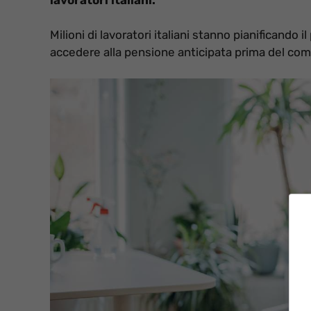
Milioni di lavoratori italiani stanno pianificando 
accedere alla pensione anticipata prima del com