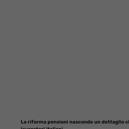
La riforma pensioni nasconde un dettaglio ch
lavoratori italiani.