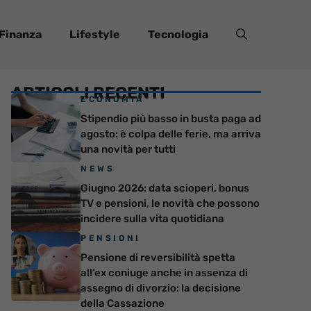
Finanza
Lifestyle
Tecnologia
ARTICOLI RECENTI
ECONOMIA
Stipendio più basso in busta paga ad
agosto: è colpa delle ferie, ma arriva
una novità per tutti
NEWS
Giugno 2026: data scioperi, bonus
TV e pensioni, le novità che possono
incidere sulla vita quotidiana
PENSIONI
Pensione di reversibilità spetta
all’ex coniuge anche in assenza di
assegno di divorzio: la decisione
della Cassazione