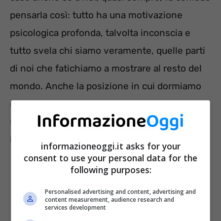
pensarla così: tutto ha una motivazione
psicologica profonda, talvolta inconscia e
tutto svela chi siamo veramente, quelle parti
di noi che fatichiamo a mostrare al resto del
mondo. Anche la posizione in cui dormiamo
non è frutto del caso. Vediamo qual è il vero
significato del voler dormire sempre a pancia
in giù.
informazioneoggi.it asks for your
consent to use your personal data for the
following purposes:
Personalised advertising and content, advertising and
content measurement, audience research and
services development