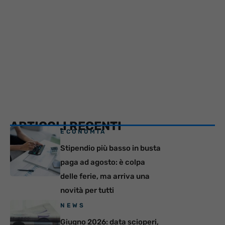
ARTICOLI RECENTI
ECONOMIA
Stipendio più basso in busta
paga ad agosto: è colpa
delle ferie, ma arriva una
novità per tutti
NEWS
Giugno 2026: data scioperi,