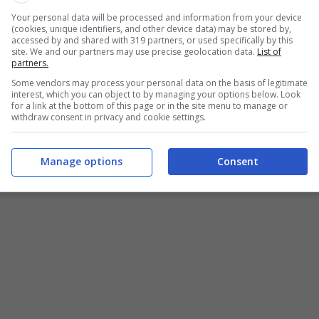
Your personal data will be processed and information from your device
(cookies, unique identifiers, and other device data) may be stored by,
il caldo settembrino – informazioneoggi.it
accessed by and shared with 319 partners, or used specifically by this
site. We and our partners may use precise geolocation data.
List of
partners.
n
bollette energetiche elevate
a
causa dell’uso
Some vendors may process your personal data on the basis of legitimate
no alternative sostenibili per mantenere freschi gli
interest, which you can object to by managing your options below. Look
for a link at the bottom of this page or in the site menu to manage or
withdraw consent in privacy and cookie settings.
ntrastare il caldo in casa
troviamo i vecchi rimedi
ni.
Manage options
Consent