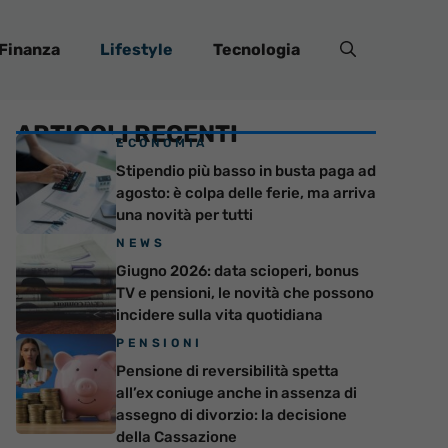
Finanza
Lifestyle
Tecnologia
ARTICOLI RECENTI
ECONOMIA
Stipendio più basso in busta paga ad
agosto: è colpa delle ferie, ma arriva
una novità per tutti
NEWS
Giugno 2026: data scioperi, bonus
TV e pensioni, le novità che possono
incidere sulla vita quotidiana
PENSIONI
Pensione di reversibilità spetta
all’ex coniuge anche in assenza di
assegno di divorzio: la decisione
della Cassazione