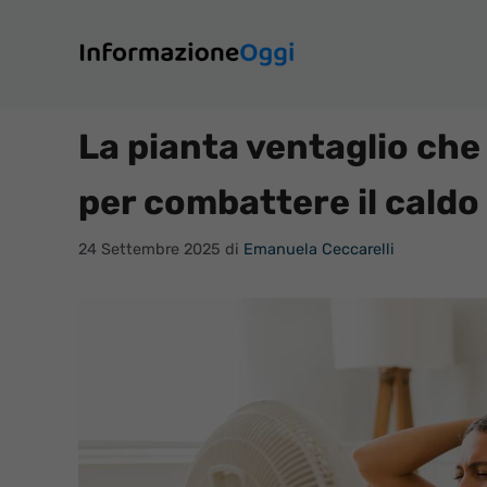
Vai
al
contenuto
La pianta ventaglio ch
per combattere il cald
24 Settembre 2025
di
Emanuela Ceccarelli