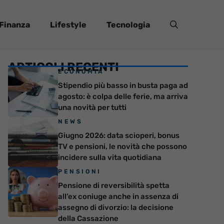
Finanza
Lifestyle
Tecnologia
ARTICOLI RECENTI
ECONOMIA
Stipendio più basso in busta paga ad
agosto: è colpa delle ferie, ma arriva
una novità per tutti
NEWS
Giugno 2026: data scioperi, bonus
TV e pensioni, le novità che possono
incidere sulla vita quotidiana
PENSIONI
Pensione di reversibilità spetta
all’ex coniuge anche in assenza di
assegno di divorzio: la decisione
della Cassazione