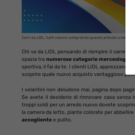
Corri da LIDL, tutti stanno comprando questo articolo a meno di 
Chi va da LIDL pensando di riempire il carrello s
spazia tra
numerose categorie merceologich
sportiva, il fai da te. I clienti LIDL apprezzano 
scoprire quale nuovo acquisto vantaggioso pot
I volantini non deludono mai, pagina dopo pagin
Se avete il desiderio di rinnovare casa senza 
troppi soldi per un arredo nuovo dovete scoprir
la camera da letto, piante colorate per abbellire
accogliente
e pulito.