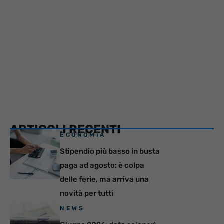
ARTICOLI RECENTI
ECONOMIA
Stipendio più basso in busta
paga ad agosto: è colpa
delle ferie, ma arriva una
novità per tutti
NEWS