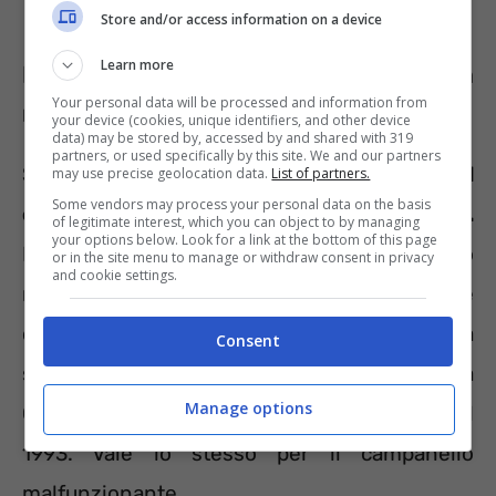
Store and/or access information on a device
Learn more
Il citofono non funziona? Se sei in
Your personal data will be processed and information from
malattia rischi il licenziamento
your device (cookies, unique identifiers, and other device
data) may be stored by, accessed by and shared with 319
partners, or used specifically by this site. We and our partners
Stare in casa perché malati ma con
il
may use precise geolocation data.
List of partners.
Some vendors may process your personal data on the basis
citofono che non funziona è un bel rischio.
of legitimate interest, which you can object to by managing
your options below. Look for a link at the bottom of this page
Non c’è giustificazione al fatto che il medico
or in the site menu to manage or withdraw consent in privacy
and cookie settings.
non sia riuscito a visitare il lavoratore, dire
che il citofono era guasto e, dunque, non ha
Consent
suonato non è ammissibile. Lo ha stabilito la
Manage options
Cassazione con la sentenza numero 9523 del
1993. Vale lo stesso per il campanello
malfunzionante.