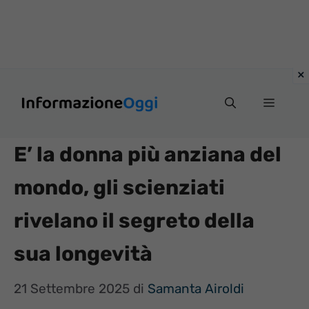
Vai
Menu
al
contenuto
E’ la donna più anziana del
mondo, gli scienziati
rivelano il segreto della
sua longevità
21 Settembre 2025
di
Samanta Airoldi