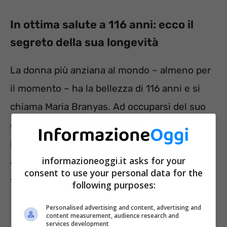
In ottima salute a 116 anni: ecco il
segreto della sua longevità
La donna più anziana al mondo – almeno per
il momento – ha la bellezza di 116 anni e si
chiama Maria Branyas. Ad occuparsi del suo
caso è stato il dottor Manel Esteller,
professore di genetica il quale ha voluto
informazioneoggi.it asks for your
analizzare il Dna della donna per capire il
consent to use your personal data for the
segreto della sua longevità.
following purposes:
Personalised advertising and content, advertising and
content measurement, audience research and
services development