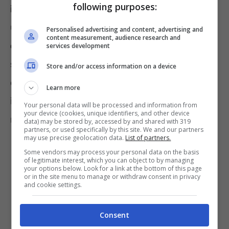
following purposes:
informazioni della carta
; altre volte, durante
una transazione in un negozio, la
carta
Personalised advertising and content, advertising and
content measurement, audience research and
originale viene sostituita con una copia
services development
senza che la vittima se ne accorga. In
Store and/or access information on a device
entrambi i casi, il risultato è lo stesso: perdita
Learn more
improvvisa di denaro e grande difficoltà nel
Your personal data will be processed and information from
your device (cookies, unique identifiers, and other device
recuperarlo.
data) may be stored by, accessed by and shared with 319
partners, or used specifically by this site. We and our partners
may use precise geolocation data.
List of partners.
Some vendors may process your personal data on the basis
of legitimate interest, which you can object to by managing
your options below. Look for a link at the bottom of this page
or in the site menu to manage or withdraw consent in privacy
and cookie settings.
Consent