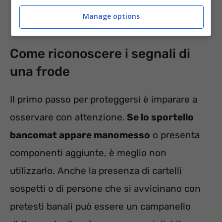
Manage options
Come riconoscere i segnali di
una frode
Il primo passo per proteggersi è imparare a
osservare con attenzione.
Se lo sportello
bancomat appare manomesso
o presenta
componenti aggiunte, è meglio non
utilizzarlo. Anche la presenza di cartelli
sospetti o di persone che si avvicinano con
pretesti banali può essere un campanello