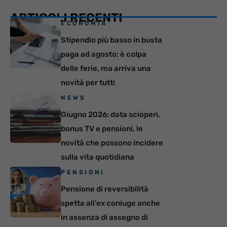
ARTICOLI RECENTI
ECONOMIA
Stipendio più basso in busta
paga ad agosto: è colpa
delle ferie, ma arriva una
novità per tutti
NEWS
Giugno 2026: data scioperi,
bonus TV e pensioni, le
novità che possono incidere
sulla vita quotidiana
PENSIONI
Pensione di reversibilità
spetta all’ex coniuge anche
in assenza di assegno di