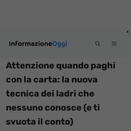
Vai
Menu
al
contenuto
Attenzione quando paghi
con la carta: la nuova
tecnica dei ladri che
nessuno conosce (e ti
svuota il conto)