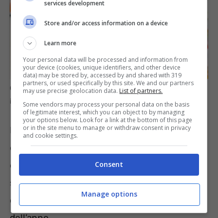
services development
Store and/or access information on a device
Learn more
Your personal data will be processed and information from
your device (cookies, unique identifiers, and other device
data) may be stored by, accessed by and shared with 319
partners, or used specifically by this site. We and our partners
Cosa acquistare a settembre per risparmiare sulla spesa –
may use precise geolocation data.
List of partners.
informazioneoggi.it
Some vendors may process your personal data on the basis
of legitimate interest, which you can object to by managing
your options below. Look for a link at the bottom of this page
or in the site menu to manage or withdraw consent in privacy
I cassieri del supermercato, pur conoscendo
and cookie settings.
queste dinamiche, raramente le spiegano
Consent
direttamente ai clienti. La soluzione è quindi
semplice e immediata: orientarsi verso ciò
Manage options
che la natura offre in questo periodo
dell’anno.