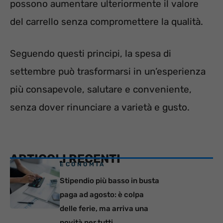
possono aumentare ulteriormente il valore
del carrello senza compromettere la qualità.
Seguendo questi principi, la spesa di
settembre può trasformarsi in un’esperienza
più consapevole, salutare e conveniente,
senza dover rinunciare a varietà e gusto.
ARTICOLI RECENTI
ECONOMIA
Stipendio più basso in busta
paga ad agosto: è colpa
delle ferie, ma arriva una
novità per tutti