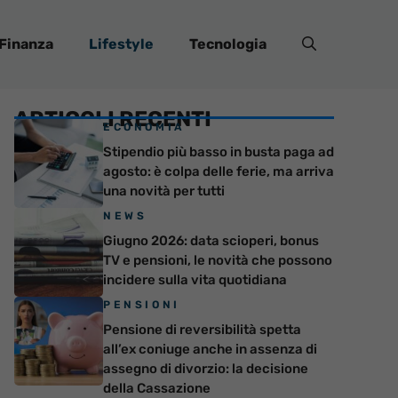
Finanza
Lifestyle
Tecnologia
ARTICOLI RECENTI
ECONOMIA
Stipendio più basso in busta paga ad
agosto: è colpa delle ferie, ma arriva
una novità per tutti
NEWS
Giugno 2026: data scioperi, bonus
TV e pensioni, le novità che possono
incidere sulla vita quotidiana
PENSIONI
Pensione di reversibilità spetta
all’ex coniuge anche in assenza di
assegno di divorzio: la decisione
della Cassazione