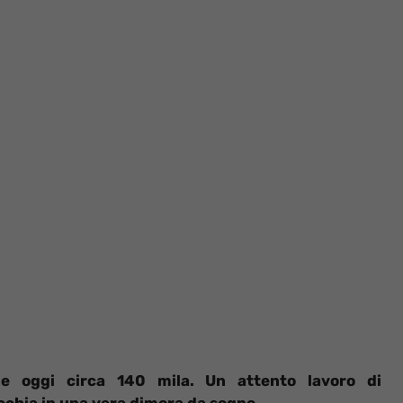
e oggi circa 140 mila. Un attento lavoro di
cchia in una vera dimora da sogno.