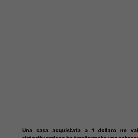
Una casa acquistata a 1 dollaro ne val
ristrutturazione ha trasformato una catape