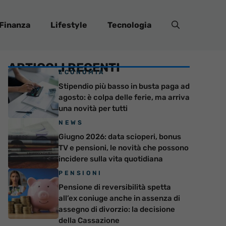
Finanza
Lifestyle
Tecnologia
ARTICOLI RECENTI
ECONOMIA
Stipendio più basso in busta paga ad
agosto: è colpa delle ferie, ma arriva
una novità per tutti
NEWS
Giugno 2026: data scioperi, bonus
TV e pensioni, le novità che possono
incidere sulla vita quotidiana
PENSIONI
Pensione di reversibilità spetta
all’ex coniuge anche in assenza di
assegno di divorzio: la decisione
della Cassazione