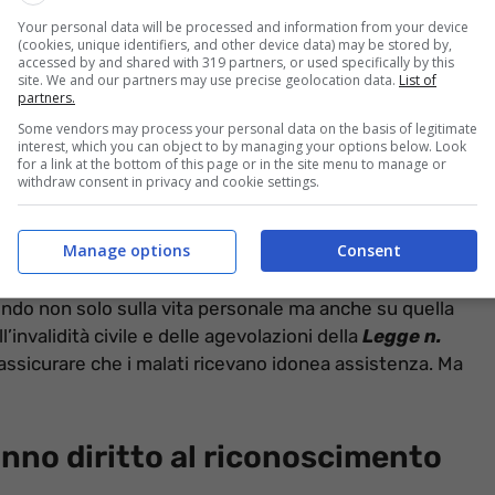
Your personal data will be processed and information from your device
(cookies, unique identifiers, and other device data) may be stored by,
accessed by and shared with 319 partners, or used specifically by this
site. We and our partners may use precise geolocation data.
List of
partners.
Some vendors may process your personal data on the basis of legitimate
interest, which you can object to by managing your options below. Look
for a link at the bottom of this page or in the site menu to manage or
withdraw consent in privacy and cookie settings.
in pochi a saperlo (informazioneoggi.it)
Manage options
Consent
esso, purtroppo, i sintomi vengono sottovalutati,
casi più gravi, i DCA determinano un enorme
dendo non solo sulla vita personale ma anche su quella
l’invalidità civile e delle agevolazioni della
Legge n.
ssicurare che i malati ricevano idonea assistenza. Ma
anno diritto al riconoscimento