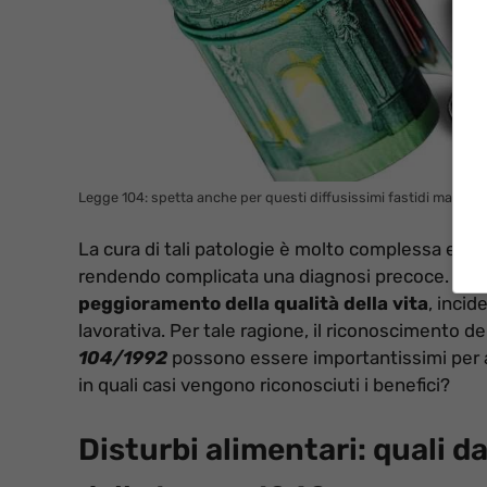
Legge 104: spetta anche per questi diffusissimi fastidi ma sono 
La cura di tali patologie è molto complessa e sp
rendendo complicata una diagnosi precoce. Nei 
peggioramento della qualità della vita
, inci
lavorativa. Per tale ragione, il riconoscimento del
104/1992
possono essere importantissimi per a
in quali casi vengono riconosciuti i benefici?
Disturbi alimentari: quali d