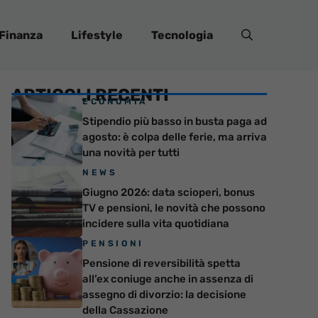
Finanza
Lifestyle
Tecnologia
ARTICOLI RECENTI
ECONOMIA
Stipendio più basso in busta paga ad
agosto: è colpa delle ferie, ma arriva
una novità per tutti
NEWS
Giugno 2026: data scioperi, bonus
TV e pensioni, le novità che possono
incidere sulla vita quotidiana
PENSIONI
Pensione di reversibilità spetta
all’ex coniuge anche in assenza di
assegno di divorzio: la decisione
della Cassazione