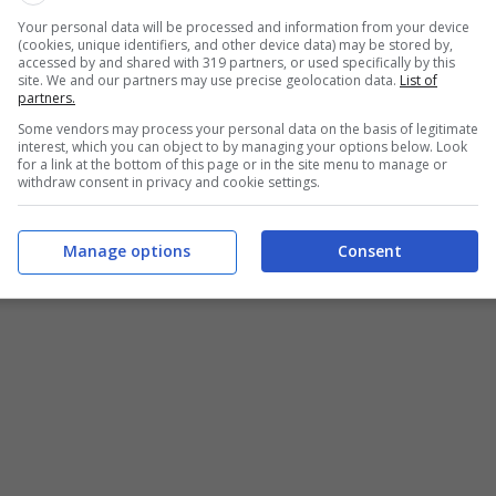
Your personal data will be processed and information from your device
(cookies, unique identifiers, and other device data) may be stored by,
noscere prima di prenotare – informazioneoggi.it
accessed by and shared with 319 partners, or used specifically by this
site. We and our partners may use precise geolocation data.
List of
partners.
vare numerose sorprese dal punto di vista
Some vendors may process your personal data on the basis of legitimate
erose
agitazioni sindacali e scioperi
, come già
interest, which you can object to by managing your options below. Look
for a link at the bottom of this page or in the site menu to manage or
withdraw consent in privacy and cookie settings.
re conto sul
calendario scioperi aerei in Italia
, così
nspiegabili ai check-in di alcuni aeroporti,
Manage options
Consent
e senza motivo, personale aeroportuale visibilmente